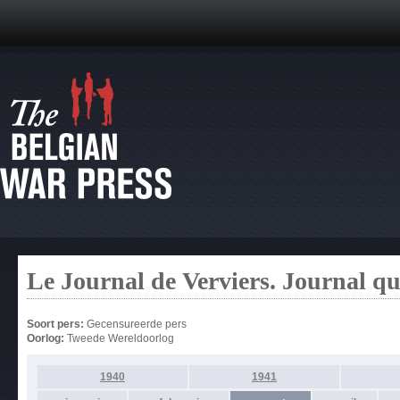
Le Journal de Verviers. Journal q
Soort pers:
Gecensureerde pers
Oorlog:
Tweede Wereldoorlog
1940
1941