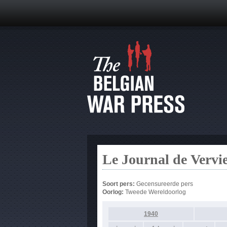
Le Journal de Vervi
Soort pers:
Gecensureerde pers
Oorlog:
Tweede Wereldoorlog
1940