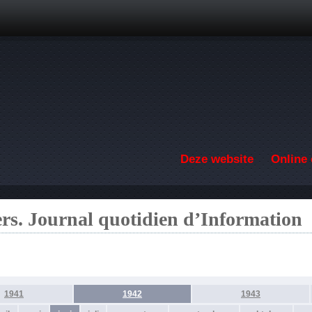
Overslaan en naar de inhoud gaan
Deze website
Online 
ers. Journal quotidien d’Information
1941
1942
1943