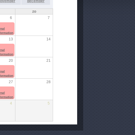
ovember
december
zo
6
7
rnal
nformation
13
14
rnal
nformation
20
21
rnal
nformation
27
28
rnal
nformation
4
5