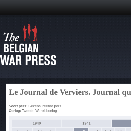
Le Journal de Verviers. Journal q
Soort pers:
Gecensureerde pers
Oorlog:
Tweede Wereldoorlog
1940
1941