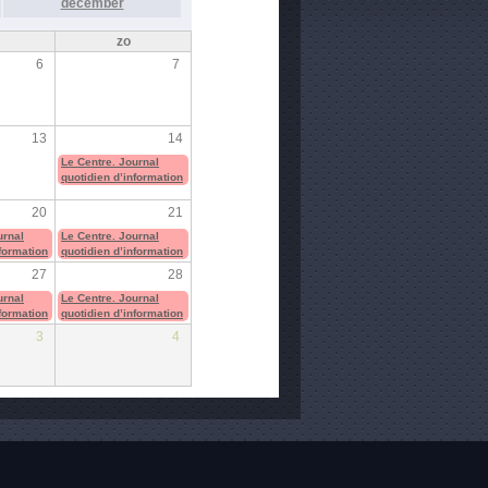
december
zo
6
7
13
14
Le Centre. Journal
quotidien d’information
20
21
urnal
Le Centre. Journal
nformation
quotidien d’information
27
28
urnal
Le Centre. Journal
nformation
quotidien d’information
3
4