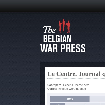
Le Centre. Journal 
Soort pers:
Gecensureerde pers
Oorlog:
Tweede Wereldoorlog
1940