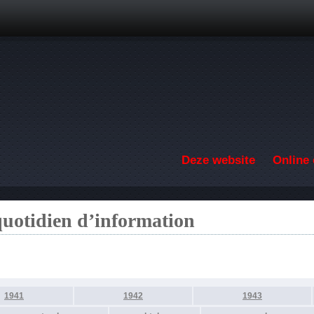
Overslaan en naar de inhoud gaan
Deze website
Online 
quotidien d’information
1941
1942
1943