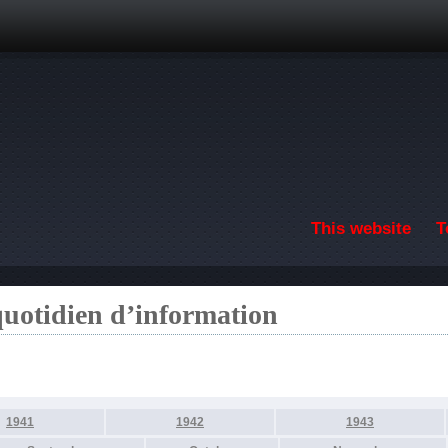
Skip to main content
This website
T
quotidien d’information
1941
1942
1943