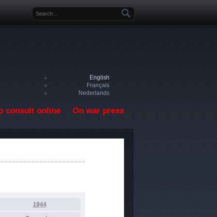
Search form
English
Français
Nederlands
o consult online
On war press
1944