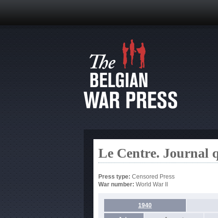
Le Centre. Journal 
Press type:
Censored Press
War number:
World War II
1940