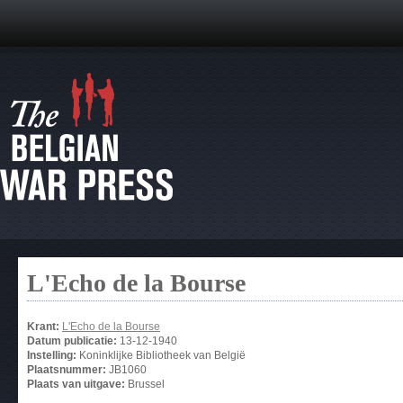
L'Echo de la Bourse
Krant:
L'Echo de la Bourse
Datum publicatie:
13-12-1940
Instelling:
Koninklijke Bibliotheek van België
Plaatsnummer:
JB1060
Plaats van uitgave:
Brussel