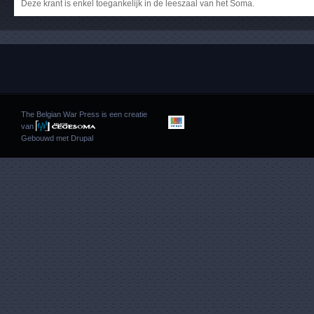
Deze krant is enkel toegankelijk in de leeszaal van het Soma.
The Belgian War Press is een creatie
van
Gebouwd met
Drupal