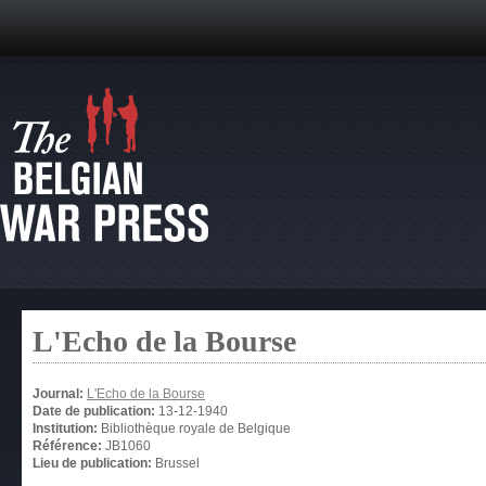
L'Echo de la Bourse
Journal:
L'Echo de la Bourse
Date de publication:
13-12-1940
Institution:
Bibliothèque royale de Belgique
Référence:
JB1060
Lieu de publication:
Brussel