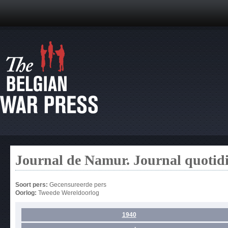
Journal de Namur. Journal quotid
Soort pers:
Gecensureerde pers
Oorlog:
Tweede Wereldoorlog
1940