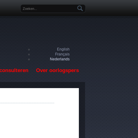
Zoekveld
English
Français
Nederlands
consulteren
Over oorlogspers