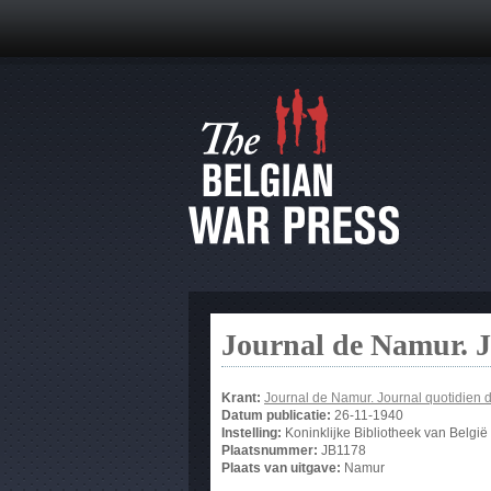
Journal de Namur. J
Krant:
Journal de Namur. Journal quotidien 
Datum publicatie:
26-11-1940
Instelling:
Koninklijke Bibliotheek van België
Plaatsnummer:
JB1178
Plaats van uitgave:
Namur