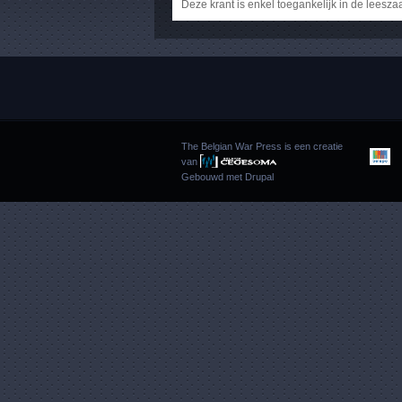
Deze krant is enkel toegankelijk in de leesza
The Belgian War Press is een creatie
van
Gebouwd met
Drupal