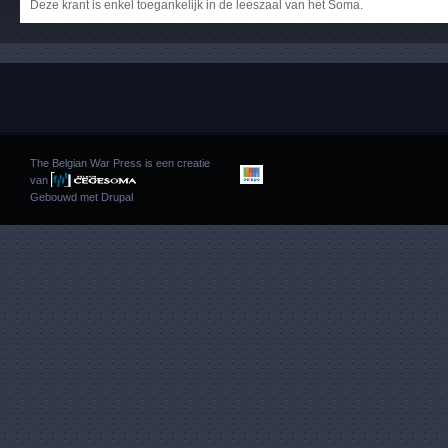
Deze krant is enkel toegankelijk in de leeszaal van het Soma.
The Belgian War Press is een creatie
van
Gebouwd met
Drupal