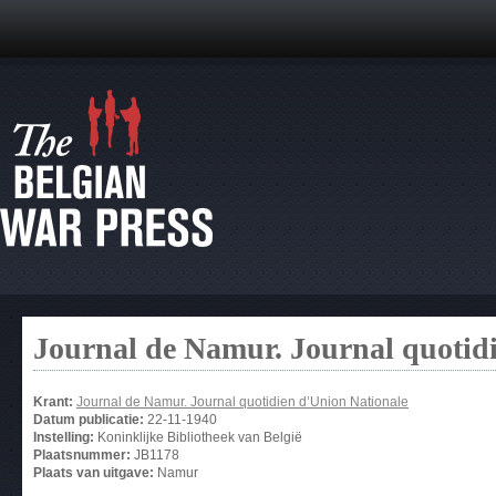
Journal de Namur. Journal quotid
Krant:
Journal de Namur. Journal quotidien d’Union Nationale
Datum publicatie:
22-11-1940
Instelling:
Koninklijke Bibliotheek van België
Plaatsnummer:
JB1178
Plaats van uitgave:
Namur