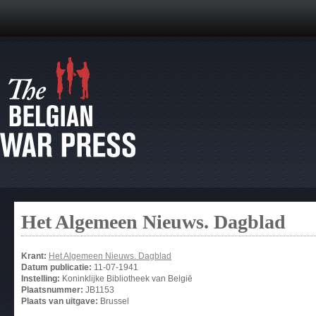
Het Algemeen Nieuws. Dagblad
Krant:
Het Algemeen Nieuws. Dagblad
Datum publicatie:
11-07-1941
Instelling:
Koninklijke Bibliotheek van België
Plaatsnummer:
JB1153
Plaats van uitgave:
Brussel