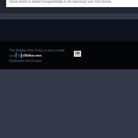
Deze krant is enkel toegankelijk in de leeszaal van het Soma.
The Belgian War Press is een creatie
van
Gebouwd met
Drupal