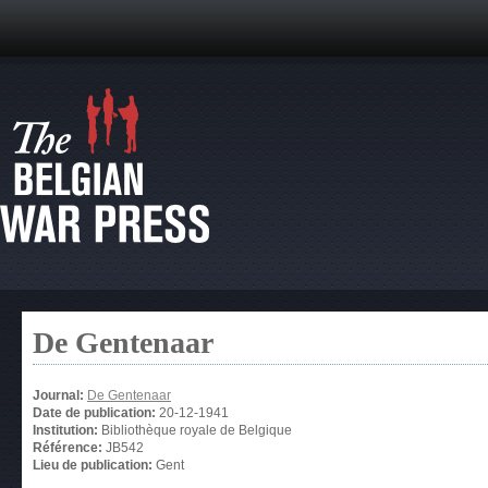
De Gentenaar
Journal:
De Gentenaar
Date de publication:
20-12-1941
Institution:
Bibliothèque royale de Belgique
Référence:
JB542
Lieu de publication:
Gent