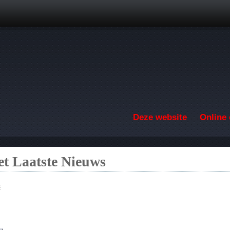
Overslaan en naar de inhoud gaan
Deze website
Online 
t Laatste Nieuws
s