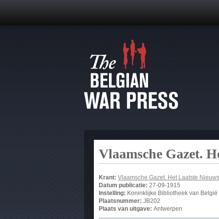
Vlaamsche Gazet. He
Krant:
Vlaamsche Gazet. Het Laatste Nieuw
Datum publicatie:
27-09-1915
Instelling:
Koninklijke Bibliotheek van België
Plaatsnummer:
JB202
Plaats van uitgave:
Antwerpen