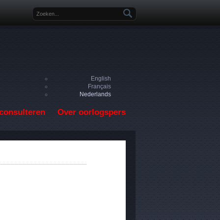
Zoekveld
English
Français
Nederlands
consulteren
Over oorlogspers