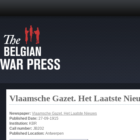
Vlaamsche Gazet. Het Laatste Nie
Newspaper:
Vlaamsche Gazet. Het Laatste Nieuws
Published Date:
27-09-1915
Institution:
KBR
Call number:
JB202
Published Location:
Antwerpen