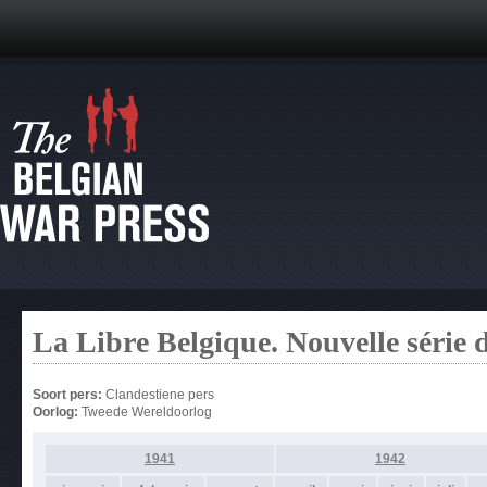
La Libre Belgique. Nouvelle série 
Soort pers:
Clandestiene pers
Oorlog:
Tweede Wereldoorlog
1941
1942