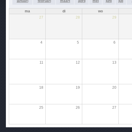
januari
februari
maart
april
mei
juni
juli
ma
di
wo
27
28
29
4
5
6
11
12
13
18
19
20
25
26
27