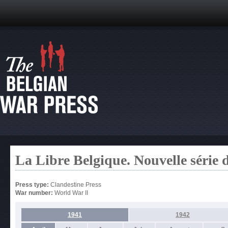
La Libre Belgique. Nouvelle série 
Press type:
Clandestine Press
War number:
World War II
1941
1942