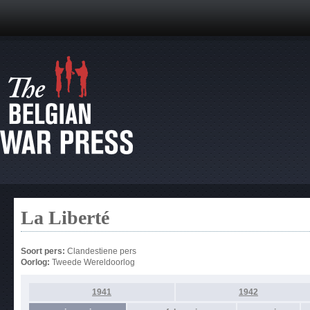
La Liberté
Soort pers:
Clandestiene pers
Oorlog:
Tweede Wereldoorlog
1941
1942