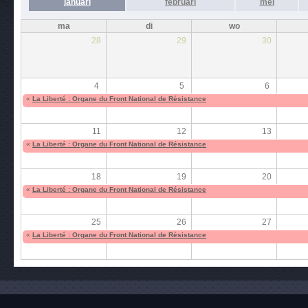
januari
februari
mei
ma
di
wo
28
29
30
4
5
6
«
La Liberté : Organe du Front National de Résistance
11
12
13
«
La Liberté : Organe du Front National de Résistance
18
19
20
«
La Liberté : Organe du Front National de Résistance
25
26
27
«
La Liberté : Organe du Front National de Résistance