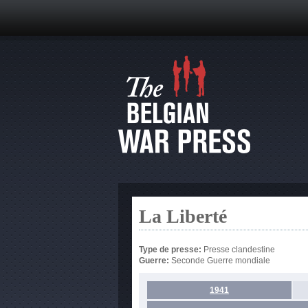
La Liberté
Type de presse:
Presse clandestine
Guerre:
Seconde Guerre mondiale
1941