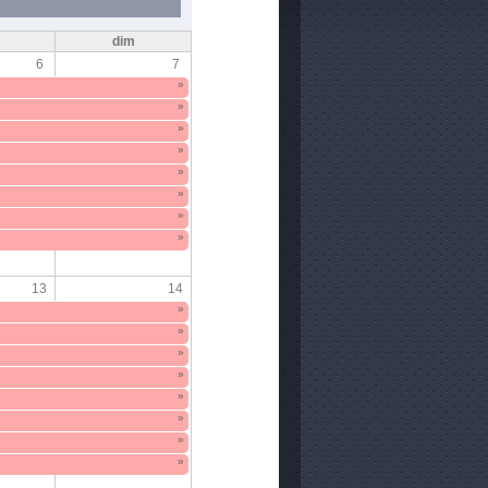
m
dim
6
7
»
»
»
»
»
»
»
»
13
14
»
»
»
»
»
»
»
»