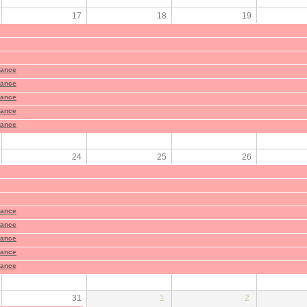
17
18
19
tance
tance
tance
tance
tance
24
25
26
tance
tance
tance
tance
tance
31
1
2