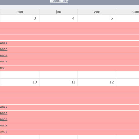
décembre
mer
jeu
ven
sa
3
4
5
tance
tance
tance
tance
ance
10
11
12
tance
tance
tance
tance
tance