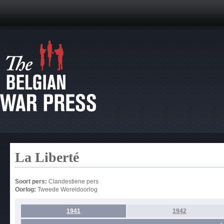
La Liberté
Soort pers:
Clandestiene pers
Oorlog:
Tweede Wereldoorlog
1941
1942