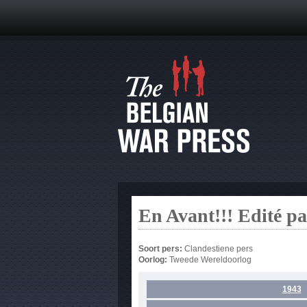
En Avant!!! Edité p
Soort pers:
Clandestiene pers
Oorlog:
Tweede Wereldoorlog
1943