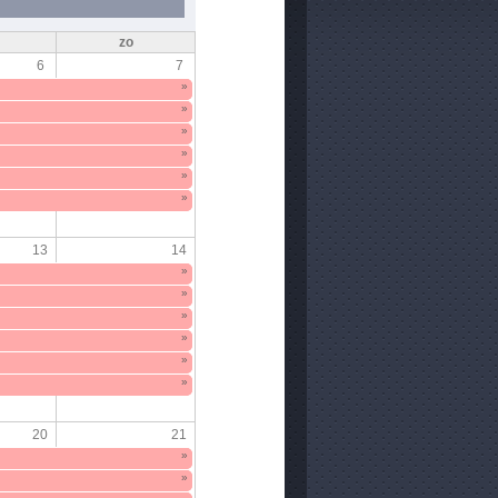
zo
6
7
»
»
»
»
»
»
13
14
»
»
»
»
»
»
20
21
»
»