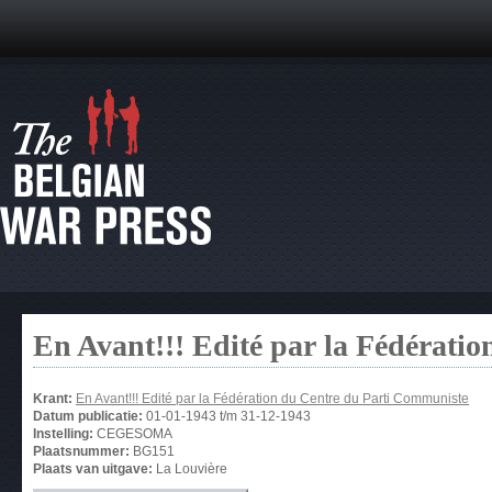
En Avant!!! Edité par la Fédérati
Krant:
En Avant!!! Edité par la Fédération du Centre du Parti Communiste
Datum publicatie:
01-01-1943
t/m
31-12-1943
Instelling:
CEGESOMA
Plaatsnummer:
BG151
Plaats van uitgave:
La Louvière