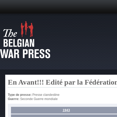
En Avant!!! Edité par la Fédérati
Type de presse:
Presse clandestine
Guerre:
Seconde Guerre mondiale
1943