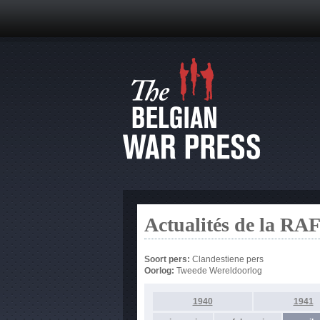
Actualités de la RA
Soort pers:
Clandestiene pers
Oorlog:
Tweede Wereldoorlog
1940
1941