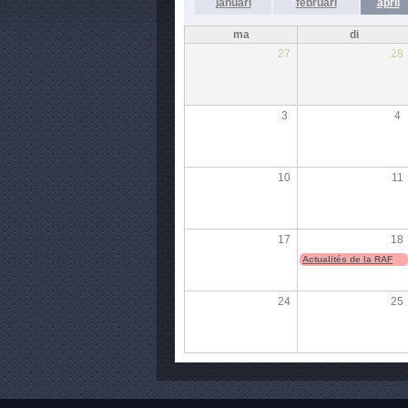
januari
februari
april
ma
di
27
28
3
4
10
11
17
18
Actualités de la RAF
24
25