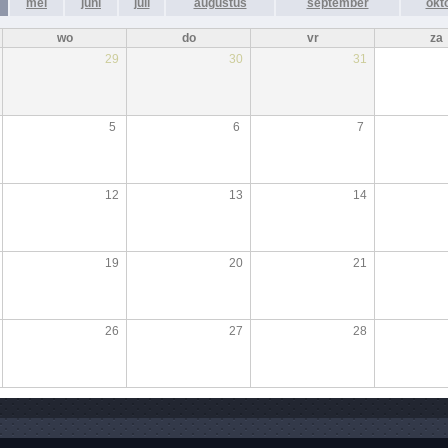
mei
juni
juli
augustus
september
okt
wo
do
vr
za
29
30
31
5
6
7
12
13
14
19
20
21
26
27
28