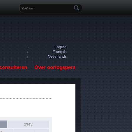
Zoekveld
English
Français
Nederlands
consulteren
Over oorlogspers
1945