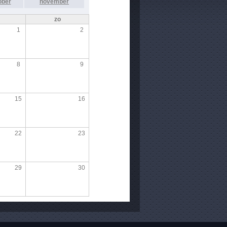
ober
november
zo
1
2
8
9
15
16
22
23
29
30