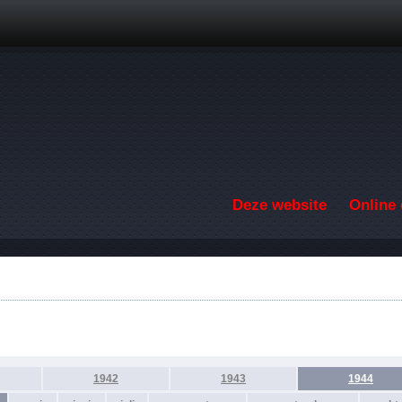
Overslaan en naar de inhoud gaan
Deze website
Online 
F
1942
1943
1944