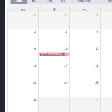
april
mei
juni
juli
augustus
se
ma
di
wo
26
27
28
2
3
4
9
10
11
Actualités de la RAF
16
17
18
23
24
25
30
1
2