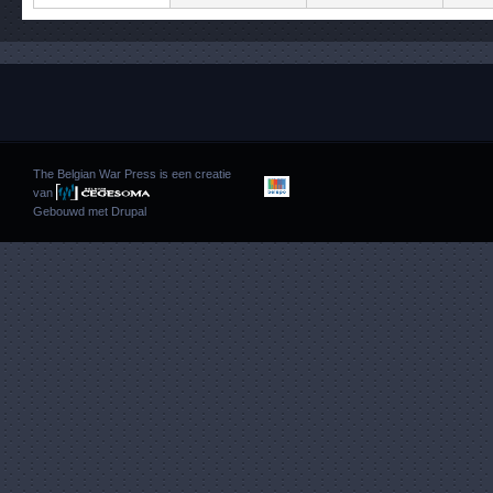
The Belgian War Press is een creatie
van
Gebouwd met
Drupal