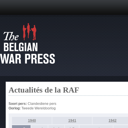
Actualités de la RAF
Soort pers:
Clandestiene pers
Oorlog:
Tweede Wereldoorlog
1940
1941
1942