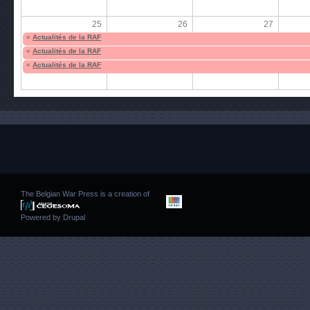
25
26
27
«
Actualités de la RAF
«
Actualités de la RAF
«
Actualités de la RAF
The Belgian War Press is a creation of
Powered by
Drupal