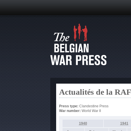
Actualités de la RA
Press type:
Clandestine Press
War number:
World War II
1940
1941