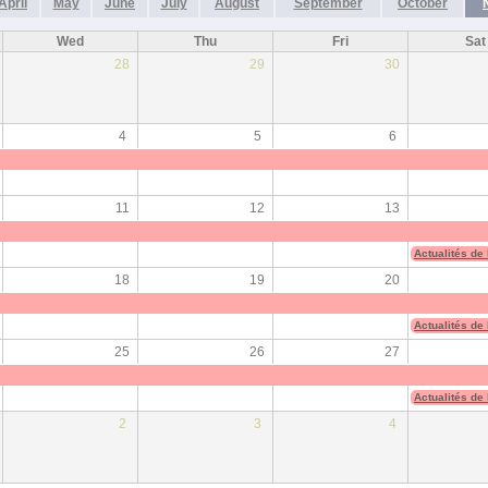
April
May
June
July
August
September
October
Wed
Thu
Fri
Sat
28
29
30
4
5
6
11
12
13
Actualités de
18
19
20
Actualités de
25
26
27
Actualités de
2
3
4