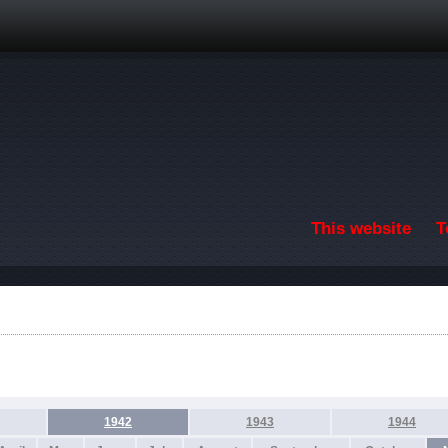
Skip to main content
This website
T
F
1942
1943
1944