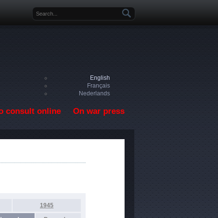
Search form
English
Français
Nederlands
o consult online
On war press
1945