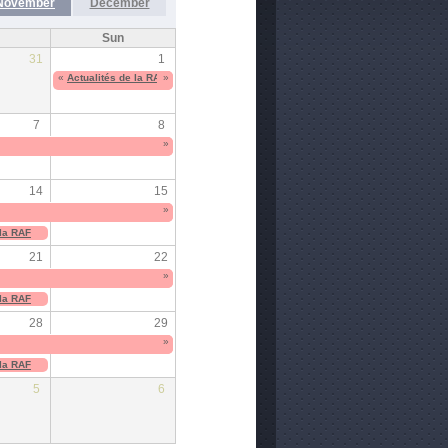
November
December
Sun
31
1
«
Actualités de la RAF
»
7
8
»
14
15
»
 la RAF
21
22
»
 la RAF
28
29
»
 la RAF
5
6