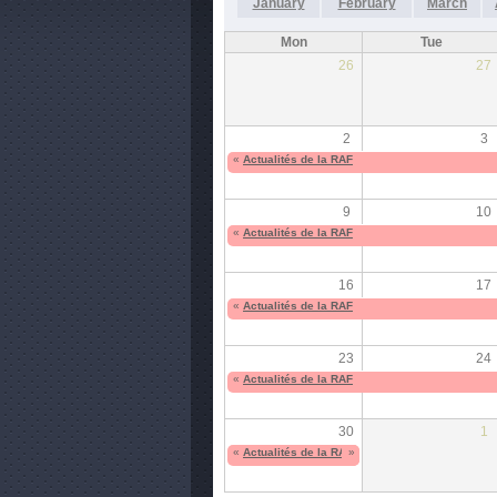
January
February
March
Mon
Tue
26
27
2
3
«
Actualités de la RAF
9
10
«
Actualités de la RAF
16
17
«
Actualités de la RAF
23
24
«
Actualités de la RAF
30
1
«
Actualités de la RAF
»