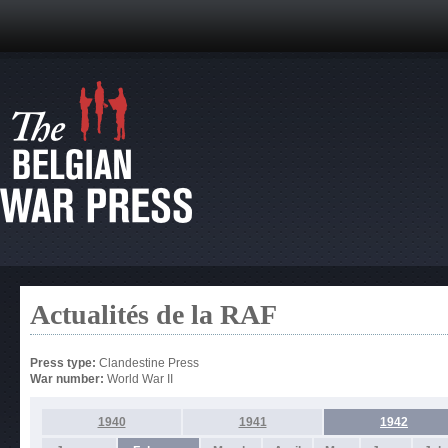
Actualités de la RAF
Press type:
Clandestine Press
War number:
World War II
1940
1941
1942