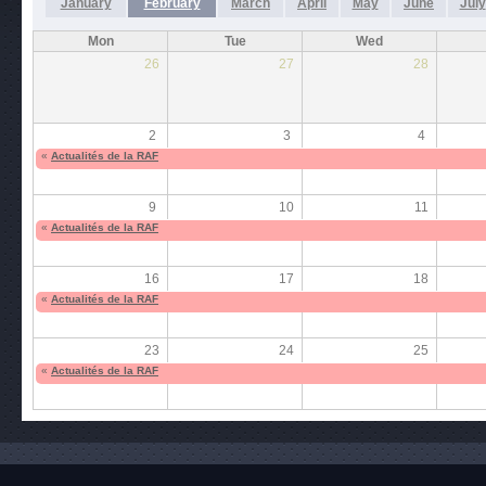
January
February
March
April
May
June
July
Mon
Tue
Wed
26
27
28
2
3
4
«
Actualités de la RAF
9
10
11
«
Actualités de la RAF
16
17
18
«
Actualités de la RAF
23
24
25
«
Actualités de la RAF