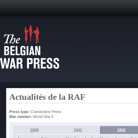
Actualités de la RAF
Press type:
Clandestine Press
War number:
World War II
1940
1941
1942