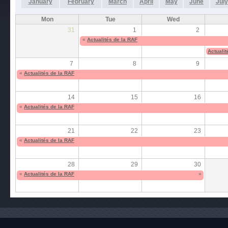
January
February
March
April
May
June
July
Mon
Tue
Wed
31
1
2
«
Actualités de la RAF
Actualit
7
8
9
«
Actualités de la RAF
14
15
16
«
Actualités de la RAF
21
22
23
«
Actualités de la RAF
28
29
30
«
Actualités de la RAF
»