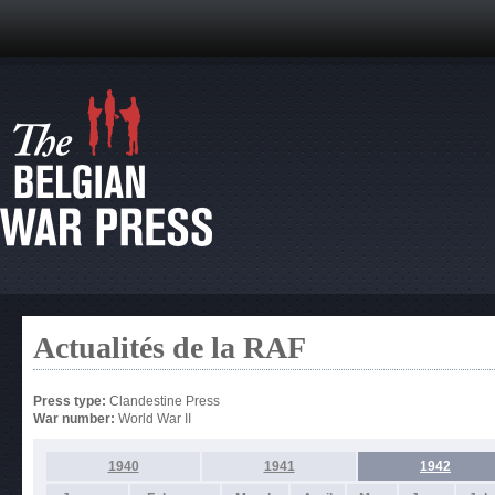
Actualités de la RAF
Press type:
Clandestine Press
War number:
World War II
1940
1941
1942