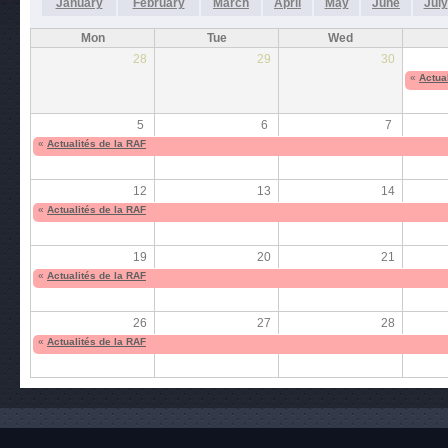
January
February
March
April
May
June
July
Mon
Tue
Wed
28
29
30
«
Actua
5
6
7
«
Actualités de la RAF
12
13
14
«
Actualités de la RAF
19
20
21
«
Actualités de la RAF
26
27
28
«
Actualités de la RAF