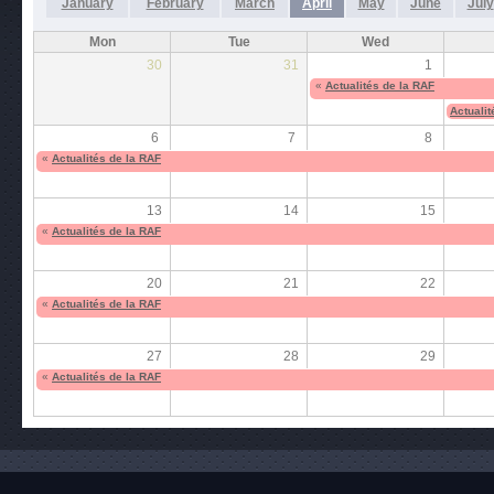
January
February
March
April
May
June
July
Mon
Tue
Wed
30
31
1
«
Actualités de la RAF
Actualit
6
7
8
«
Actualités de la RAF
13
14
15
«
Actualités de la RAF
20
21
22
«
Actualités de la RAF
27
28
29
«
Actualités de la RAF