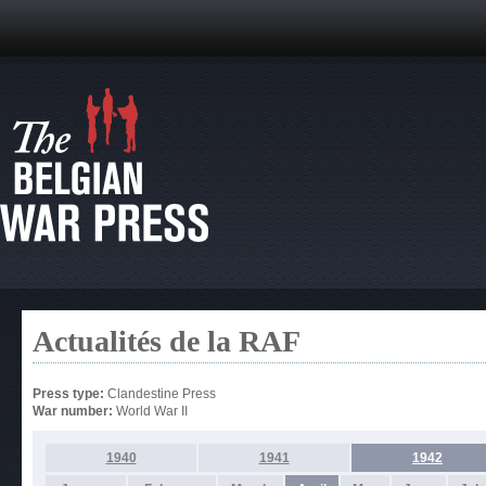
Actualités de la RAF
Press type:
Clandestine Press
War number:
World War II
1940
1941
1942