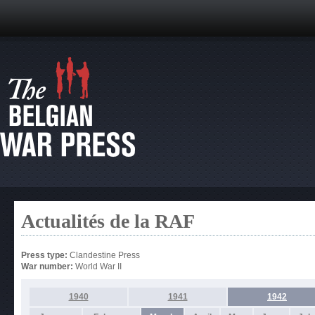
Actualités de la RAF
Press type:
Clandestine Press
War number:
World War II
1940
1941
1942