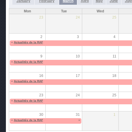
January
February
March
April
May
June
July
Mon
Tue
Wed
23
24
25
2
3
4
«
Actualités de la RAF
9
10
11
«
Actualités de la RAF
16
17
18
«
Actualités de la RAF
23
24
25
«
Actualités de la RAF
30
31
1
«
Actualités de la RAF
»