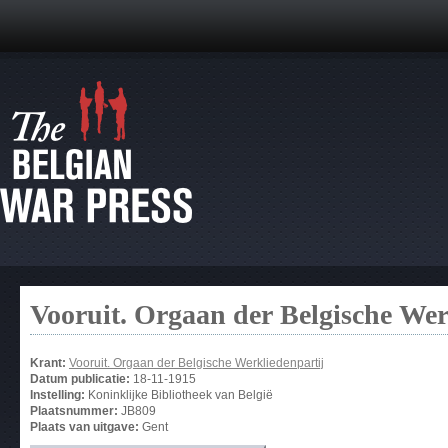
Vooruit. Orgaan der Belgische Wer
Krant:
Vooruit. Orgaan der Belgische Werkliedenpartij
Datum publicatie:
18-11-1915
Instelling:
Koninklijke Bibliotheek van België
Plaatsnummer:
JB809
Plaats van uitgave:
Gent