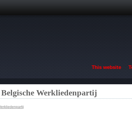
Skip to main content
This website
T
 Belgische Werkliedenpartij
erkliedenpartij