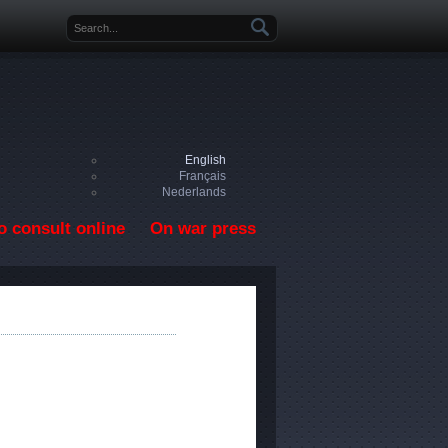
Search form
English
Français
Nederlands
o consult online
On war press