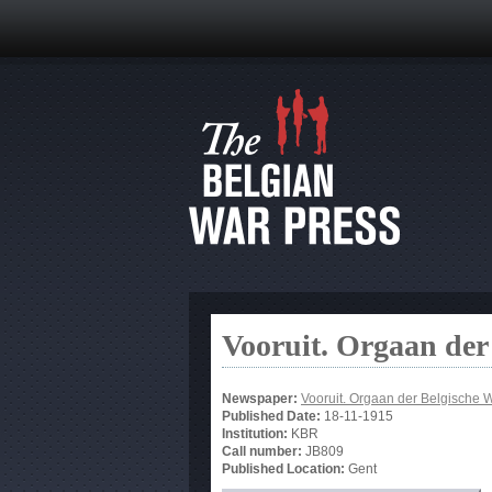
Vooruit. Orgaan der
Newspaper:
Vooruit. Orgaan der Belgische W
Published Date:
18-11-1915
Institution:
KBR
Call number:
JB809
Published Location:
Gent