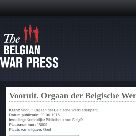
Vooruit. Orgaan der Belgische Wer
Krant:
Vooruit. Orgaan der Belgische Werkliedenpartij
Datum publicatie:
20-06-1915
Instelling:
Koninklijke Bibliotheek van België
Plaatsnummer:
JB809
Plaats van uitgave:
Gent