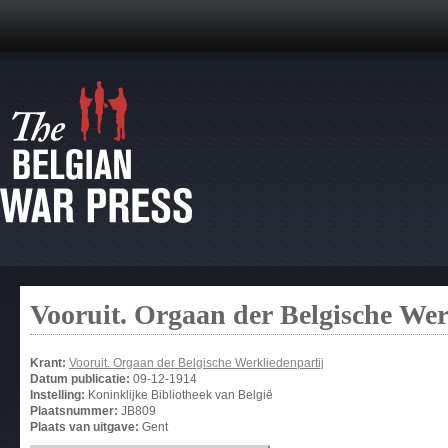
Vooruit. Orgaan der Belgische Wer
Krant:
Vooruit. Orgaan der Belgische Werkliedenpartij
Datum publicatie:
09-12-1914
Instelling:
Koninklijke Bibliotheek van België
Plaatsnummer:
JB809
Plaats van uitgave:
Gent