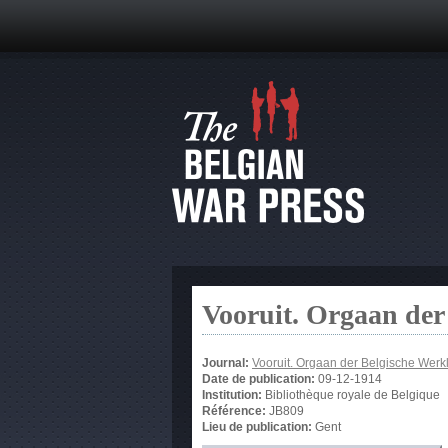
Vooruit. Orgaan der
Journal:
Vooruit. Orgaan der Belgische Werkl
Date de publication:
09-12-1914
Institution:
Bibliothèque royale de Belgique
Référence:
JB809
Lieu de publication:
Gent