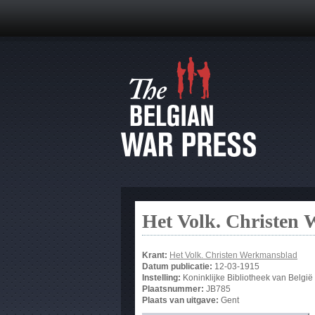
Het Volk. Christen
Krant:
Het Volk. Christen Werkmansblad
Datum publicatie:
12-03-1915
Instelling:
Koninklijke Bibliotheek van België
Plaatsnummer:
JB785
Plaats van uitgave:
Gent