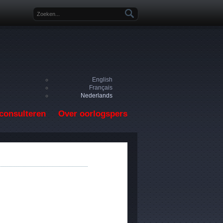
Zoekveld
English
Français
Nederlands
consulteren
Over oorlogspers