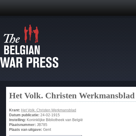
Het Volk. Christen Werkmansblad
Krant:
Het Volk. Christen Werkmansblad
Datum publicatie:
24-02-1915
Instelling:
Koninklijke Bibliotheek van België
Plaatsnummer:
JB785
Plaats van uitgave:
Gent