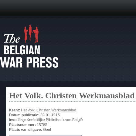
Het Volk. Christen Werkmansblad
Krant:
Het Volk. Christen Werkmansblad
Datum publicatie:
30-01-1915
Instelling:
Koninklijke Bibliotheek van België
Plaatsnummer:
JB785
Plaats van uitgave:
Gent