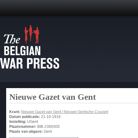
Nieuwe Gazet van Gent
Krant:
Nieuwe Gazet van Gent / Nieuwe Gentsche Courant
Datum publicatie:
21-10-1916
Instelling:
UGent
Plaatsnummer:
BIB.J.000305
Plaats van uitgave:
Gent