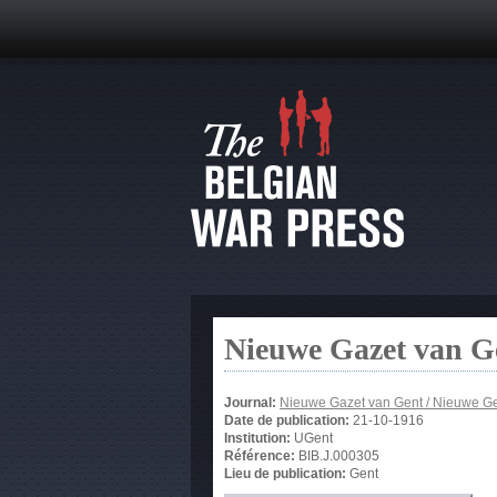
Nieuwe Gazet van G
Journal:
Nieuwe Gazet van Gent / Nieuwe G
Date de publication:
21-10-1916
Institution:
UGent
Référence:
BIB.J.000305
Lieu de publication:
Gent