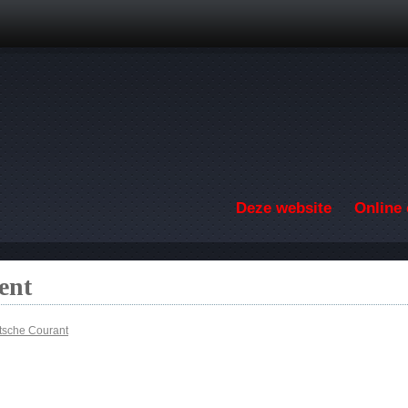
Overslaan en naar de inhoud gaan
Deze website
Online 
ent
tsche Courant