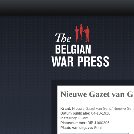
Nieuwe Gazet van G
Krant:
Nieuwe Gazet van Gent / Nieuwe Gen
Datum publicatie:
04-10-1916
Instelling:
UGent
Plaatsnummer:
BIB.J.000305
Plaats van uitgave:
Gent