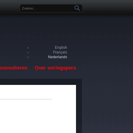
Zoekveld
English
Français
Nederlands
consulteren
Over oorlogspers