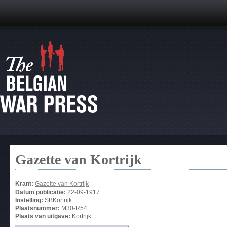
Gazette van Kortrijk
Krant:
Gazette van Kortrijk
Datum publicatie:
22-09-1917
Instelling:
SBKortrijk
Plaatsnummer:
M30-R54
Plaats van uitgave:
Kortrijk