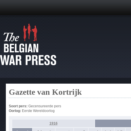
Gazette van Kortrijk
Soort pers:
Gecensureerde pers
Oorlog:
Eerste Wereldoorlog
1916