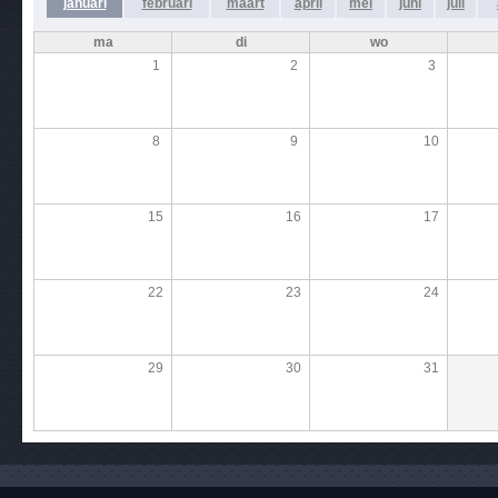
januari
februari
maart
april
mei
juni
juli
ma
di
wo
1
2
3
8
9
10
15
16
17
22
23
24
29
30
31