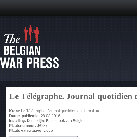
Le Télégraphe. Journal quotidien 
Krant:
Le Télégraphe. Journal quotidien d’Information
Datum publicatie:
28-08-1916
Instelling:
Koninklijke Bibliotheek van België
Plaatsnummer:
JB287
Plaats van uitgave:
Liège