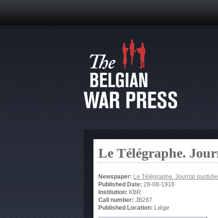
Le Télégraphe. Jour
Newspaper:
Le Télégraphe. Journal quotidie
Published Date:
28-08-1916
Institution:
KBR
Call number:
JB287
Published Location:
Liège