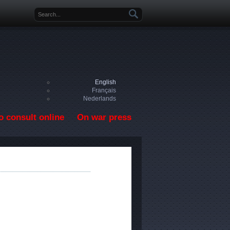
Search form
English
Français
Nederlands
o consult online
On war press