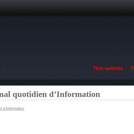
Skip to main content
This website
T
nal quotidien d’Information
n d’Information