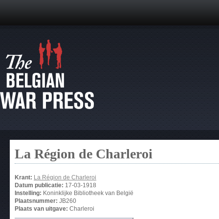
La Région de Charleroi
Krant:
La Région de Charleroi
Datum publicatie:
17-03-1918
Instelling:
Koninklijke Bibliotheek van België
Plaatsnummer:
JB260
Plaats van uitgave:
Charleroi