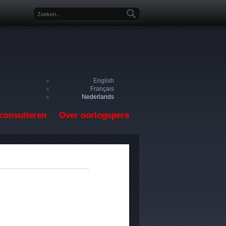
Zoekveld
English
Français
Nederlands
consulteren
Over oorlogspers