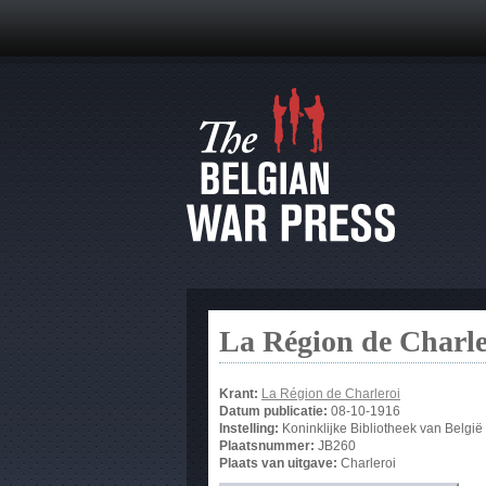
La Région de Charle
Krant:
La Région de Charleroi
Datum publicatie:
08-10-1916
Instelling:
Koninklijke Bibliotheek van België
Plaatsnummer:
JB260
Plaats van uitgave:
Charleroi