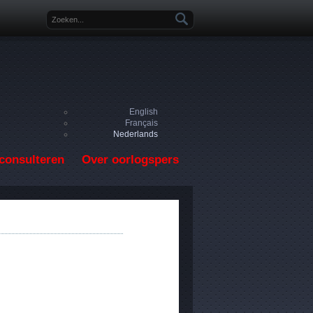
Zoekveld
English
Français
Nederlands
consulteren
Over oorlogspers