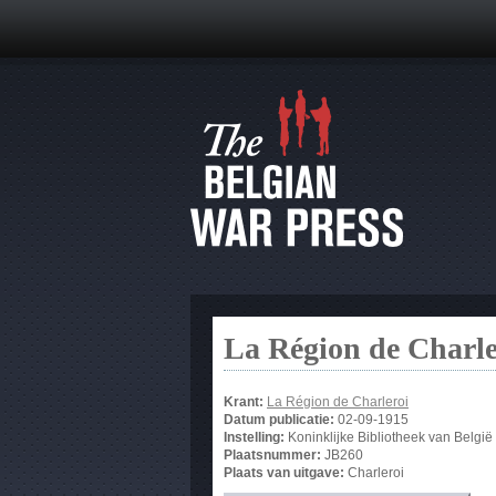
La Région de Charle
Krant:
La Région de Charleroi
Datum publicatie:
02-09-1915
Instelling:
Koninklijke Bibliotheek van België
Plaatsnummer:
JB260
Plaats van uitgave:
Charleroi