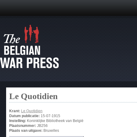
Le Quotidien
Krant:
Le Quotidien
Datum publicatie:
15-07-1915
Instelling:
Koninklijke Bibliotheek van België
Plaatsnummer:
JB256
Plaats van uitgave:
Bruxelles